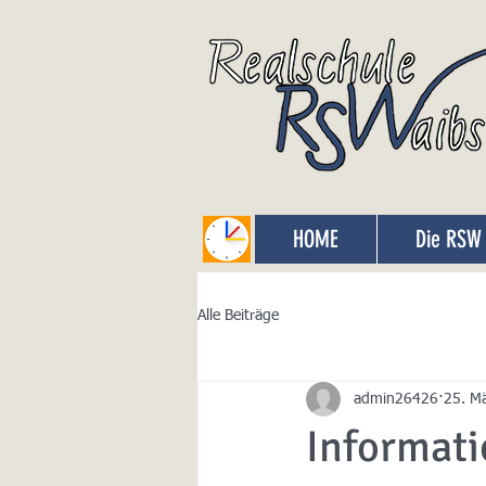
HOME
Die RSW
Alle Beiträge
admin26426
25. M
Informat