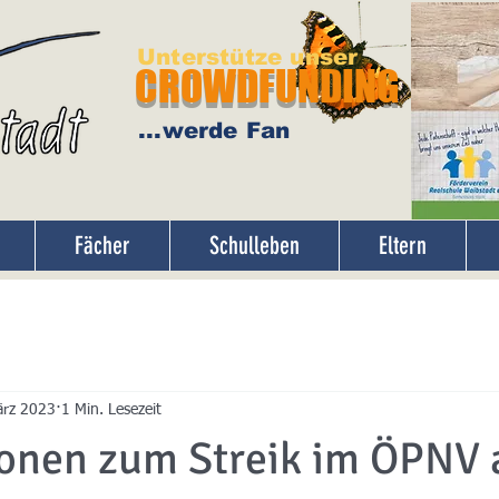
Unterstütze unser
CROWDFUNDING
...werde Fan
Fächer
Schulleben
Eltern
ärz 2023
1 Min. Lesezeit
ionen zum Streik im ÖPNV