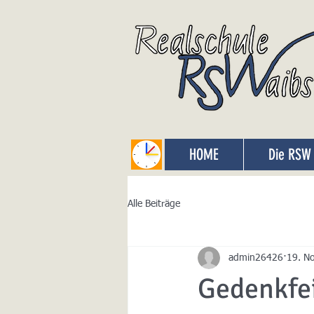
HOME
Die RSW
Alle Beiträge
admin26426
19. N
Gedenkfe